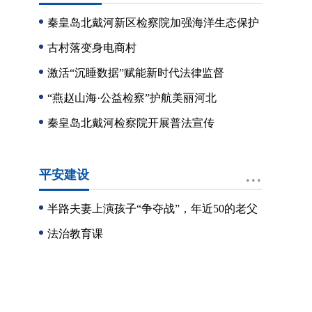
秦皇岛北戴河新区检察院加强海洋生态保护
古村落变身电商村
激活“沉睡数据”赋能新时代法律监督
“燕赵山海·公益检察”护航美丽河北
秦皇岛北戴河检察院开展普法宣传
...
平安建设
半路夫妻上演孩子“争夺战”，年近50的老父
亲为何突然“放手”了……
法治教育课