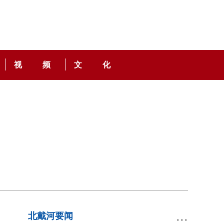
视 频
文 化
...
北戴河要闻